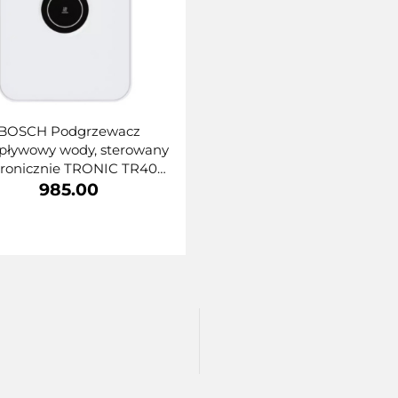
BOSCH Podgrzewacz
pływowy wody, sterowany
tronicznie TRONIC TR4001
1/24/27kW 7736506135
985.00