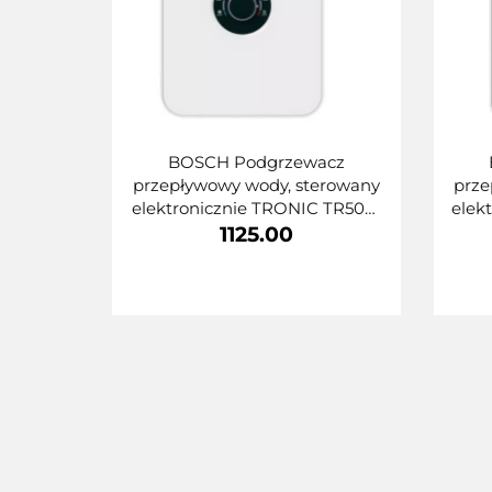
BOSCH Podgrzewacz
przepływowy wody, sterowany
prze
elektronicznie TRONIC TR5001
elek
15/18/21kW 7736506137
2
1125.00