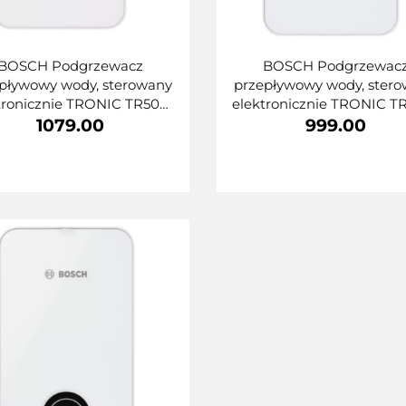
BOSCH Podgrzewacz
BOSCH Podgrzewac
pływowy wody, sterowany
przepływowy wody, ster
tronicznie TRONIC TR5001
elektronicznie TRONIC T
11/13kW 7736506136
15/18/21kW 773650613
1079.00
999.00