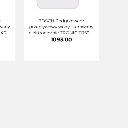
z
BOSCH Podgrzewacz
owany
przepływowy wody, sterowany
R4001
elektronicznie TRONIC TR5001
4
21/24/27kW 7736506138
1093.00