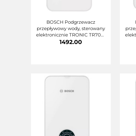
BOSCH Podgrzewacz
przepływowy wody, sterowany
prze
elektronicznie TRONIC TR7001
elek
15/18/21kW 7736506139
1492.00