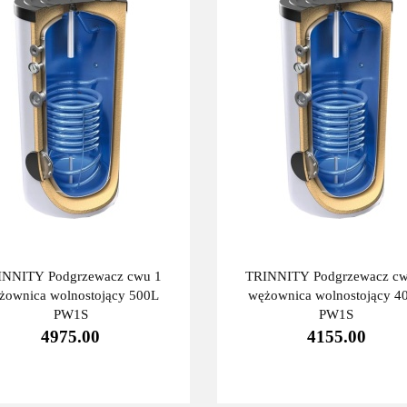
INNITY Podgrzewacz cwu 1
TRINNITY Podgrzewacz cw
żownica wolnostojący 500L
wężownica wolnostojący 4
PW1S
PW1S
4975.00
4155.00