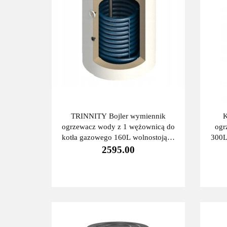
TRINNITY Bojler wymiennik
K
ogrzewacz wody z 1 wężownicą do
ogr
kotła gazowego 160L wolnostojący
300L
(przyłącza od góry)
2595.00