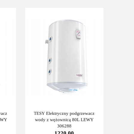
wacz
TESY Elektryczny podgrzewacz
LEWY
wody z wężownicą 80L LEWY
306288
1220.00