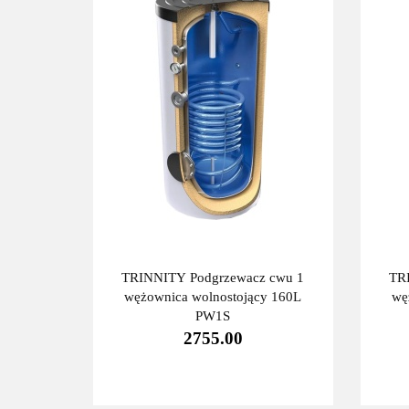
TRINNITY Podgrzewacz cwu 1
TR
wężownica wolnostojący 160L
wę
PW1S
2755.00