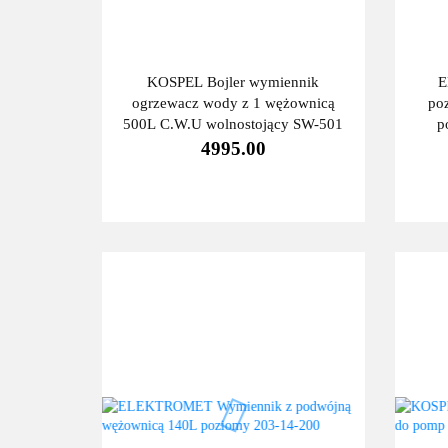
KOSPEL Bojler wymiennik
E
ogrzewacz wody z 1 wężownicą
po
500L C.W.U wolnostojący SW-501
p
4995.00