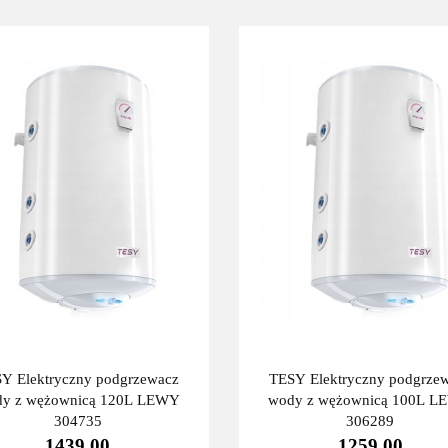
Y Elektryczny podgrzewacz
TESY Elektryczny podgrze
y z wężownicą 120L LEWY
wody z wężownicą 100L 
304735
306289
1439.00
1259.00