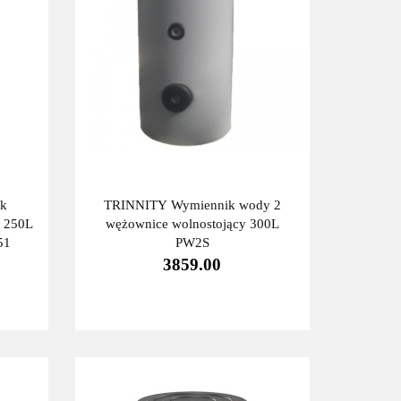
ik
TRINNITY Wymiennik wody 2
 250L
wężownice wolnostojący 300L
51
PW2S
3859.00