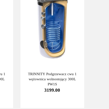
u 1
TRINNITY Podgrzewacz cwu 1
00L
wężownica wolnostojący 300L
PW1S
3199.00