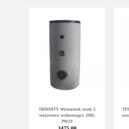
TRINNITY Wymiennik wody 2
TES
wężownice wolnostojący 200L
wod
PW2S
3475.00