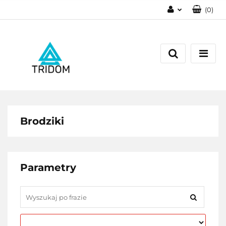
(
0
)
Zaloguj się
Zarejestruj się
Dodaj zgłoszenie
Brodziki
Parametry