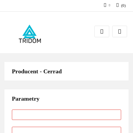
(
0
)
Zaloguj się
Zarejestruj się
Dodaj zgłoszenie
Producent - Cerrad
Parametry