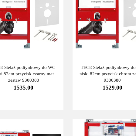
E Stelaż podtynkowy do WC
TECE Stelaż podtynkowy d
ki 82cm przycisk czarny mat
niski 82cm przycisk chrom z
zestaw 9300380
9300380
1535.00
1529.00