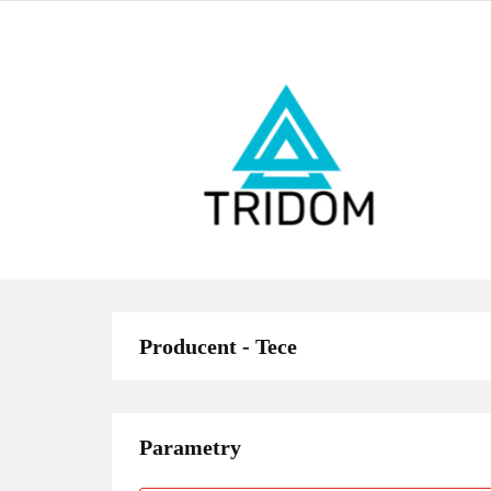
ŁAZIENKA
O
BESTSELLERY
ŁAZ
BES
Producent - Tece
Parametry