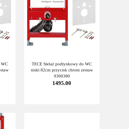
o WC
TECE Stelaż podtynkowy do WC
estaw
niski 82cm przycisk chrom zestaw
9300380
1495.00