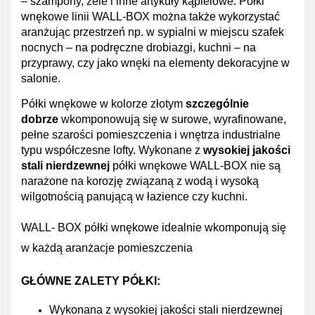
– szampony, żele i inne artykuły kąpielowe. Półki
wnękowe linii WALL-BOX można także wykorzystać
aranżując przestrzeń np. w sypialni w miejscu szafek
nocnych – na podręczne drobiazgi, kuchni – na
przyprawy, czy jako wnęki na elementy dekoracyjne w
salonie.
Półki wnękowe w kolorze złotym
szczególnie
dobrze
wkomponowują się w surowe, wyrafinowane,
pełne szarości pomieszczenia i wnętrza industrialne
typu współczesne lofty. Wykonane z
wysokiej jakości
stali nierdzewnej
półki wnękowe WALL-BOX nie są
narażone na korozję związaną z wodą i wysoką
wilgotnością panującą w łazience czy kuchni.
WALL- BOX półki wnękowe idealnie wkomponują się
w każdą aranżacje pomieszczenia
GŁÓWNE ZALETY PÓŁKI:
Wykonana z wysokiej jakości stali nierdzewnej