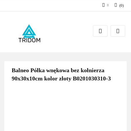
(
0
)
Zaloguj się
Zarejestruj się
Dodaj zgłoszenie
Balneo Półka wnękowa bez kołnierza
90x30x10cm kolor złoty B0201030310-3