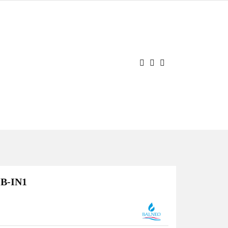
JE
OCJE
Zaloguj się
Zarejestruj się
Dodaj zgłoszenie
OB-IN1