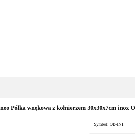
GRZEWANIE
NARZĘDZIA
OUTLET
PROMOC
BLOG
KONTAKT
IENKA
OGRZEWANIE
NARZĘDZIA
OUTLET
PROM
TSELLERY
BLOG
KONTAKT
lneo Półka wnękowa z kołnierzem 30x30x7cm inox 
Symbol:
OB-IN1