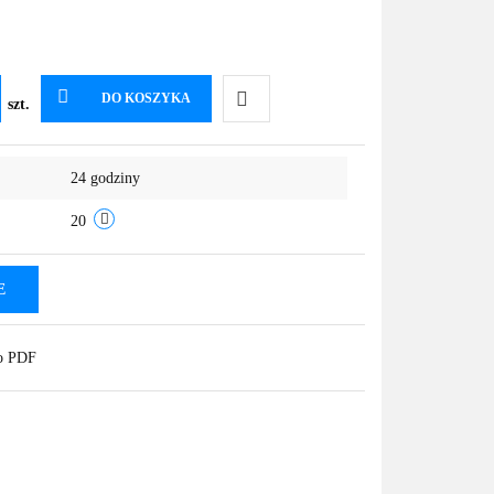
DO KOSZYKA
szt.
Do
24 godziny
przechowalni
20
E
do PDF