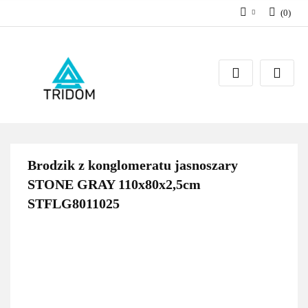
(
0
)
Zaloguj się
Zarejestruj się
Dodaj zgłoszenie
Brodzik z konglomeratu jasnoszary
STONE GRAY 110x80x2,5cm
STFLG8011025