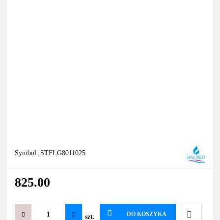
Symbol:
STFLG8011025
825.00
DO KOSZYKA
szt.