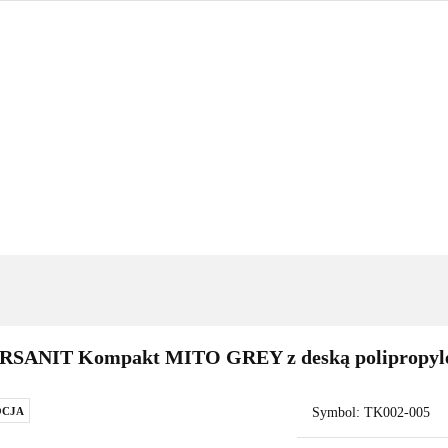
GRZEWANIE
NARZĘDZIA
OUTLET
PROMOC
BLOG
KONTAKT
IENKA
OGRZEWANIE
NARZĘDZIA
OUTLET
PROM
TSELLERY
BLOG
KONTAKT
RSANIT Kompakt MITO GREY z deską polipropyl
CJA
Symbol:
TK002-005