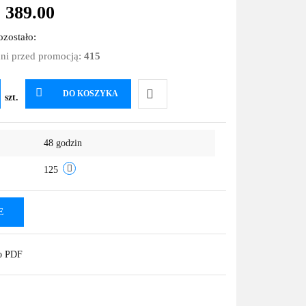
%
389.00
zostało:
dni przed promocją:
415
DO KOSZYKA
szt.
Do
48 godzin
przechowalni
125
E
do PDF