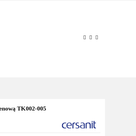
JE
OCJE
Zaloguj się
Zarejestruj się
Dodaj zgłoszenie
enową TK002-005