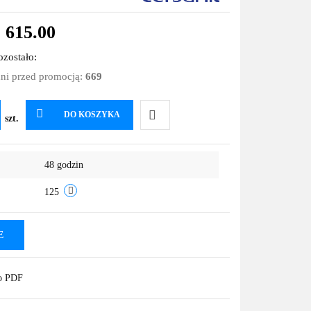
%
615.00
zostało:
dni przed promocją:
669
DO KOSZYKA
szt.
Do
48 godzin
przechowalni
125
E
do PDF