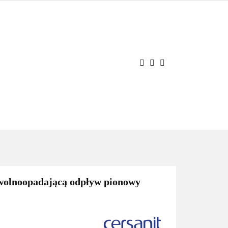
JE
OCJE
Zaloguj się
Zarejestruj się
Dodaj zgłoszenie
lnoopadającą odpływ pionowy