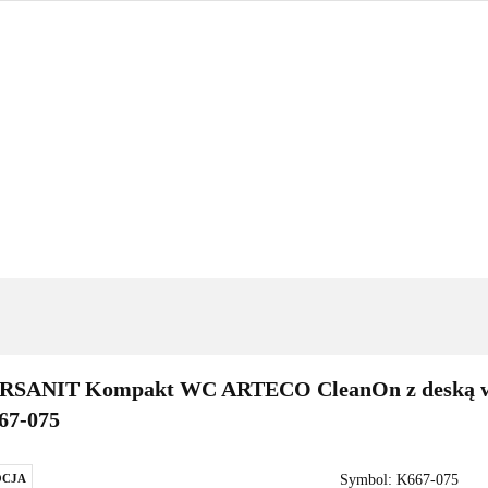
GRZEWANIE
NARZĘDZIA
OUTLET
PROMOC
BLOG
KONTAKT
IENKA
OGRZEWANIE
NARZĘDZIA
OUTLET
PROM
TSELLERY
BLOG
KONTAKT
RSANIT Kompakt WC ARTECO CleanOn z deską wo
67-075
CJA
Symbol:
K667-075