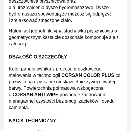
deszczownica prysznicowa oraz
dla
urozmaicenia
dysze hydromasażowe.
Dysze
hydromasażu spowodują że możesz się
odprężyć
i
zrelaksować
zmęczone ciało.
Natomiast jednofunkcyjna słuchawka prysznicowa o
geometrycznym kształcie doskonale komponuje się z
całością.
DBAŁOŚĆ O SZCZEGÓŁY
Kolor panelu wynika z procesu proszkowego
malowania w technologii
CORSAN COLOR PLUS
co
pozwala na uzyskanie nieskazitelnie żywej i trwałej
barwy.
Powierzchnia półmatowa wzbogacona
o
C
ORSAN ANTI WIPE
powoduje zachowanie
nienagannej czystości bez smug, zacieków i osadu
kamienia.
KĄCIK TECHNICZNY: