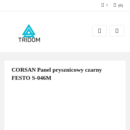
(
0
)
Zaloguj się
Zarejestruj się
Dodaj zgłoszenie
CORSAN Panel prysznicowy czarny
FESTO S-046M