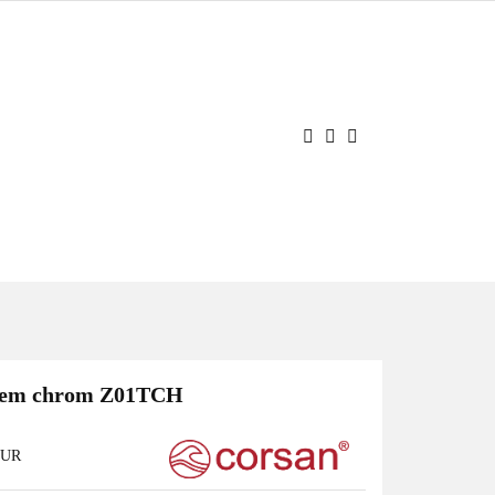
JE
OCJE
Zaloguj się
Zarejestruj się
Dodaj zgłoszenie
atem chrom Z01TCH
OUR