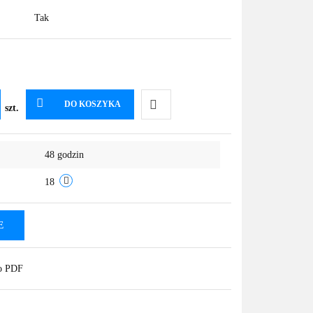
Tak
DO KOSZYKA
szt.
Do
48 godzin
przechowalni
18
E
do PDF