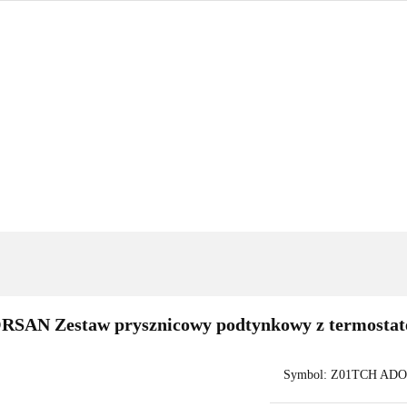
GRZEWANIE
NARZĘDZIA
OUTLET
PROMOC
BLOG
KONTAKT
IENKA
OGRZEWANIE
NARZĘDZIA
OUTLET
PROM
TSELLERY
BLOG
KONTAKT
RSAN Zestaw prysznicowy podtynkowy z termost
Symbol:
Z01TCH AD