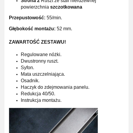
Strona 2
Ruszt ze stali nierdzewnej
powierzchnia
szczotkowana
Przepustowość:
55/min.
Głębokość montażu:
52 mm.
ZAWARTOŚĆ ZESTAWU!
Regulowane nóżki.
Dwustronny ruszt.
Syfon.
Mata uszczelniająca.
Osadnik.
Haczyk do zdejmowania panelu.
Redukcja 40/50.
Instrukcja montażu.