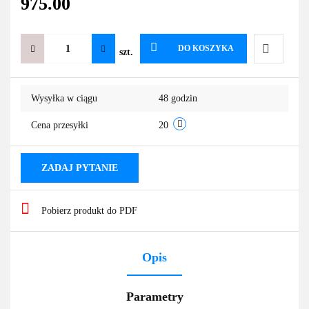
975.00
DO KOSZYKA
szt.
Do
Wysyłka w ciągu
48 godzin
przechowa
Cena przesyłki
20
ZADAJ PYTANIE
Pobierz produkt do PDF
Opis
Parametry