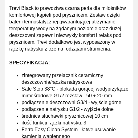
Trevi Black to prawdziwa
czarna perła
dla miłośników
komfortowej kąpieli pod prysznicem. Zestaw dzięki
baterii termostatycznej
gwarantującej
utrzymanie
temperatury wody na żądanym poziomie oraz
dużej
deszczowni zapewni
niezwykły komfort i relaks
pod
prysznicem. Trevi
dodatkowo
jest wyposażony w
rączkę natrysku z trzema rodzajami strumienia.
SPECYFIKACJA:
zintegrowany przełącznik ceramiczny
deszczownia/rączka natryskowa
Safe Stop 38°C - blokada gorącej wodyprzyłącze
mimośrodowe G1/2 rozstaw 150 ± 20 mm
podłączenie deszczowni G3/4 - wyjście górne
podłączenie natrysku G1/2 - wyjście dolne
średnica słuchawki prysznicowej 10 cm
ilość funkcji rączki natrysku: 3
Ferro Easy Clean System - łatwe usuwanie
kamienia wapiennego