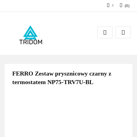
(
0
)
Zaloguj się
Zarejestruj się
Dodaj zgłoszenie
FERRO Zestaw prysznicowy czarny z
termostatem NP75-TRV7U-BL