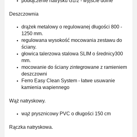
podłączenie natrysku G1/2 - wyjście dolne
Deszczownia
drążek metalowy o regulowanej długości
800 -
1250 mm.
regulowana wysokość mocowania zestawu do
ściany.
głowica talerzowa
stalowa SLIM
o średnicy
300
mm.
mocowanie do ściany zintegrowane z ramieniem
deszczowni
Ferro Easy Clean System
- łatwe usuwanie
kamienia wapiennego
Wąż natryskowy.
wąż prysznicowy PVC o długości 150 cm
Rączka natryskowa.