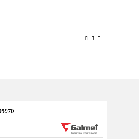
JE
OCJE
Zaloguj się
Zarejestruj się
Dodaj zgłoszenie
05970