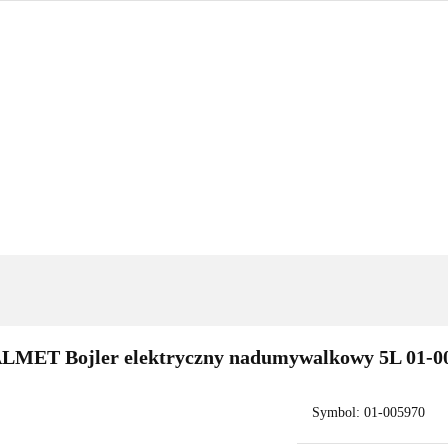
GRZEWANIE
NARZĘDZIA
OUTLET
PROMOC
BLOG
KONTAKT
IENKA
OGRZEWANIE
NARZĘDZIA
OUTLET
PROM
TSELLERY
BLOG
KONTAKT
LMET Bojler elektryczny nadumywalkowy 5L 01-0
Symbol:
01-005970