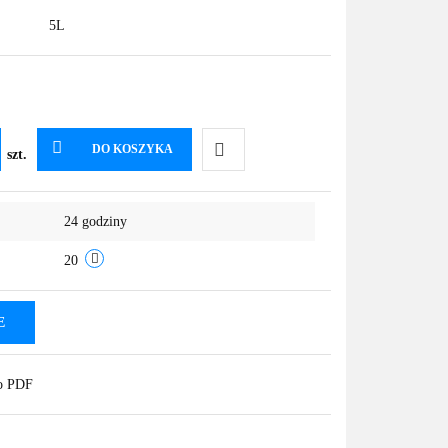
5L
DO KOSZYKA
szt.
Do
24 godziny
przechowalni
20
E
do PDF