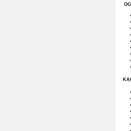
OG
KĄ