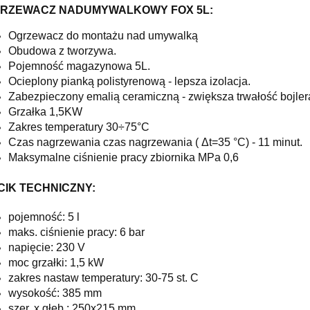
RZEWACZ NADUMYWALKOWY FOX 5L:
Ogrzewacz do montażu nad umywalką
Obudowa z tworzywa.
Pojemność magazynowa 5L.
Ocieplony pianką polistyrenową -
lepsza
izolacja.
Zabezpieczony emalią ceramiczną -
zwiększa
trwałość bojler
Grzałka 1,5KW
Zakres temperatury 30÷75°C
Czas nagrzewania czas nagrzewania ( Δt=35 °C) - 11 minut.
Maksymalne ciśnienie pracy zbiornika MPa 0,6
CIK TECHNICZNY:
pojemność: 5 l
maks. ciśnienie pracy: 6 bar
napięcie: 230 V
moc grzałki: 1,5 kW
zakres nastaw temperatury: 30-75 st. C
wysokość: 385 mm
szer. x głęb.: 250x215 mm