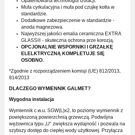
Opatentowana
technologia izolacji.
Mufa cyrkulacyjna i mufa pod czujkę kotła w
standardzie.
Dodatkowe
zabezpieczenie
w standardzie -
anoda magnezowa.
Najwyższej
jakości emalia ceramiczna
EXTRA
GLASS®
- skuteczna ochrona prze korozją.
OPCJONALNIE WSPORNIKI I GRZAŁKĘ
ELELKTRYCZNĄ KOMPLETUJE SIĘ
OSOBNO.
*Zgodnie z rozporządzeniem komisji (UE) 812/2013,
814/2013
DLACZEGO WYMIENNIK GALMET?
Wygodna instalacja
Wymiennik c.w.u. SGW(L)x2, to poziomy wymiennik z
powiększoną powierzchnią grzewczą. Podwójna
wężownica typu „U"
zwiększa wydajność
i pozwala na
szybszy
dostęp do ciepłej wody użytkowej. Przyłącza