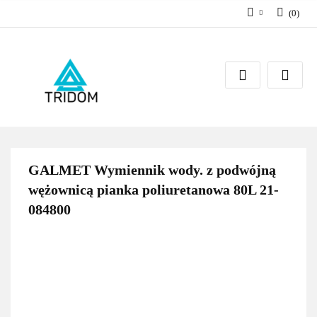
(
0
)
Zaloguj się
Zarejestruj się
Dodaj zgłoszenie
GALMET Wymiennik wody. z podwójną
wężownicą pianka poliuretanowa 80L 21-
084800