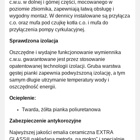
c.w.u. w dolnej i górnej części, mocowanego w
poziomie zbiornika, zapewniają łatwą obsługę i
wygodny monta
ż. W dennicy instalowane są przyłącza
c.o. oraz mufa pod czujkę kotła c.o. i mufa do
przyłączenia pompy cyrkulacyjnej.
Sprawdzona izolacja
Oszczędne i wydajne
funkcjonowanie wymiennika
c.w.u. gwarantowane jest przez stosowanie
opatentowanej technologii izolacj
i. Gruba warstwa
gęstej pianki zapewnia podwyższoną izolację, a tym
samym
długie utrzymanie temperatury wody i
oszczędność energii.
Ocieplenie:
Twarda, żółta pianka poliuretanowa
Zabezpieczenie antykorozyjne
Najwyższej jakości emalia ceramiczna
EXTRA
GLASS®
nakładana metodą „na mokro" i specjalnie