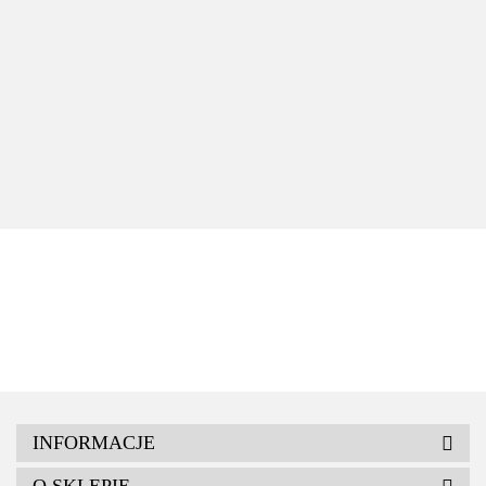
GEBERIT Deska sedesowa Selnova wolnoopadająca
antybakteryjna 502.897.00.1
275.00
INFORMACJE