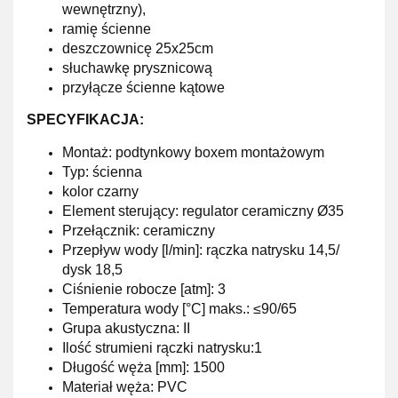
wewnętrzny),
ramię ścienne
deszczownicę 25x25cm
słuchawkę prysznicową
przyłącze ścienne kątowe
SPECYFIKACJA:
Montaż: podtynkowy boxem montażowym
Typ: ścienna
kolor czarny
Element sterujący: regulator ceramiczny Ø35
Przełącznik: ceramiczny
Przepływ wody [l/min]: rączka natrysku 14,5/
dysk 18,5
Ciśnienie robocze [atm]: 3
Temperatura wody [°C] maks.: ≤90/65
Grupa akustyczna: II
Ilość strumieni rączki natrysku:1
Długość węża [mm]: 1500
Materiał węża: PVC