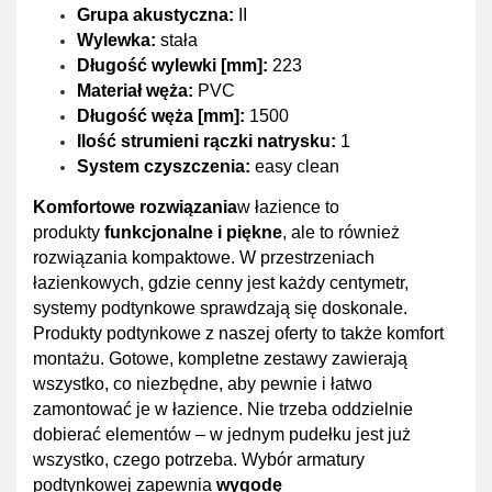
Grupa akustyczna:
II
Wylewka:
stała
Długość wylewki [mm]:
223
Materiał węża:
PVC
Długość węża [mm]:
1500
Ilość strumieni rączki natrysku:
1
System czyszczenia:
easy clean
K
omfortowe rozwiązania
w łazience to
produkty
funkcjonalne i piękne
, ale to również
rozwiązania kompaktowe. W przestrzeniach
łazienkowych, gdzie cenny jest każdy centymetr,
systemy podtynkowe sprawdzają się doskonale.
Produkty podtynkowe z naszej oferty to także komfort
montażu. Gotowe, kompletne zestawy zawierają
wszystko, co niezbędne, aby pewnie i łatwo
zamontować je w łazience. Nie trzeba oddzielnie
dobierać elementów – w jednym pudełku jest już
wszystko, czego potrzeba.
Wybór armatury
podtynkowej zapewnia
wygodę