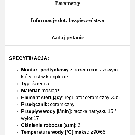
Parametry
Informacje dot. bezpieczeństwa
Zadaj pytanie
SPECYFIKACJA:
Montaż:
podtynkowy z
boxem montażowym
który jest w komplecie
Typ:
ścienna
Materiał:
mosiądz
Element sterujący:
regulator ceramiczny Ø35
Przełącznik:
ceramiczny
Przepływ wody [l/min]:
rączka natrysku 15 /
wylot 17
Ciśnienie robocze [atm]:
3
Temperatura wody [°C] maks.:
≤90/65