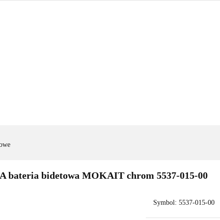
GRZEWANIE
NARZĘDZIA
OUTLET
PROMOC
BLOG
KONTAKT
IENKA
OGRZEWANIE
NARZĘDZIA
OUTLET
PROM
TSELLERY
BLOG
KONTAKT
towe
A bateria bidetowa MOKAIT chrom 5537-015-00
Symbol:
5537-015-00