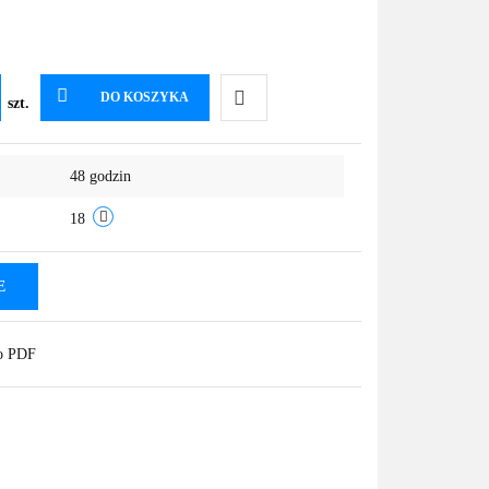
DO KOSZYKA
szt.
Do
48 godzin
przechowalni
18
E
do PDF