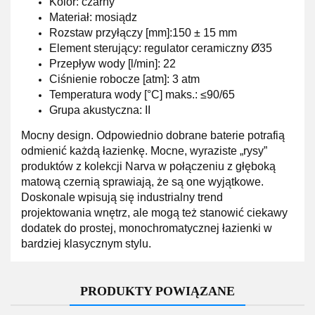
Kolor: czarny
Materiał: mosiądz
Rozstaw przyłączy [mm]:150 ± 15 mm
Element sterujący: regulator ceramiczny Ø35
Przepływ wody [l/min]: 22
Ciśnienie robocze [atm]: 3 atm
Temperatura wody [°C] maks.: ≤90/65
Grupa akustyczna: II
Mocny design. Odpowiednio dobrane baterie potrafią
odmienić każdą łazienkę. Mocne, wyraziste „rysy”
produktów z kolekcji Narva w połączeniu z głęboką
matową czernią sprawiają, że są one wyjątkowe.
Doskonale wpisują się industrialny trend
projektowania wnętrz, ale mogą też stanowić ciekawy
dodatek do prostej, monochromatycznej łazienki w
bardziej klasycznym stylu.
PRODUKTY POWIĄZANE