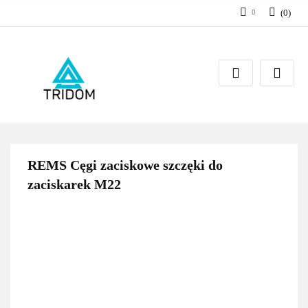
(
0
)
Zaloguj się
Zarejestruj się
Dodaj zgłoszenie
REMS Cęgi zaciskowe szczęki do
zaciskarek M22