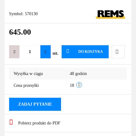
Symbol:
570130
645.00
DO KOSZYKA
szt.
Do
Wysyłka w ciągu
48 godzin
przechowa
Cena przesyłki
18
ZADAJ PYTANIE
Pobierz produkt do PDF