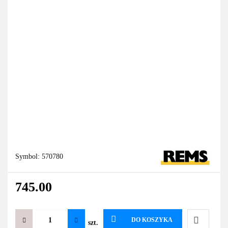
Symbol:
570780
745.00
DO KOSZYKA
szt.