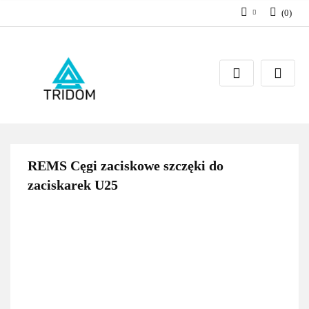
(
0
)
Zaloguj się
Zarejestruj się
Dodaj zgłoszenie
REMS Cęgi zaciskowe szczęki do
zaciskarek U25