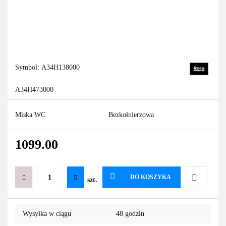
Symbol:
A34H138000
A34H473000
Miska WC
Bezkołnierzowa
1099.00
DO KOSZYKA
szt.
Do
Wysyłka w ciągu
48 godzin
przechowa