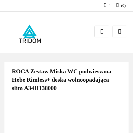
(
0
)
Zaloguj się
Zarejestruj się
Dodaj zgłoszenie
ROCA Zestaw Miska WC podwieszana
Hebe Rimless+ deska wolnoopadająca
slim A34H138000