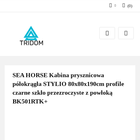
(
0
)
Zaloguj się
Zarejestruj się
Dodaj zgłoszenie
SEA HORSE Kabina prysznicowa
półokrągła STYLIO 80x80x190cm profile
czarne szkło przezroczyste z powłoką
BK501RTK+