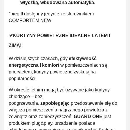
wtyczką, wbudowana automatyka.
*bieg II dostępny jedynie ze sterownikiem
COMFORTEM NEW
✅
KURTYNY POWIETRZNE IDEALNE LATEM I
ZIMĄ!
W dzisiejszych czasach, gdy
efektywność
energetyczna i komfort
w pomieszczeniach są
priorytetem, kurtyny powietrzne zyskują na
popularności.
W okresie letnim mogą być używane jako kurtyny
chłodzące – bez
podgrzewania,
zapobiegając
przedostawanie się do
wnętrza pomieszczenia nagrzanego powietrza z
zewnątrz oraz zanieczyszczeń.
GUARD ONE
jest
produktem plug&play, urządzenie posiada
wbudowane sterowanie oraz czujnik ruchu. Kurtyna