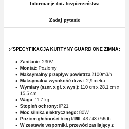
Informacje dot. bezpieczeństwa
Zadaj pytanie
✅
SPECYFIKACJA KURTYNY GUARD ONE ZIMNA:
Zasilanie
: 230V
Montaż:
Poziomy
Maksymalny przepływ powietrza
:2100m3/h
Maksymalna wysokość drzwi:
2,9 metra
Wymiary (szer. x gł. x wys.)
: 110 cm x 28,1 cm x
15,5 cm
Waga
: 11,7 kg
Stopień ochrony
: IP21
Moc silnika elektrycznego:
80W
Poziom głośności bieg I/II/III:
43 / 48 / 56db
W zestawie wsporniki, przewód zasilający z