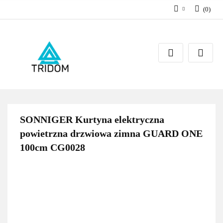
(
0
)
Zaloguj się
Zarejestruj się
Dodaj zgłoszenie
SONNIGER Kurtyna elektryczna
powietrzna drzwiowa zimna GUARD ONE
100cm CG0028