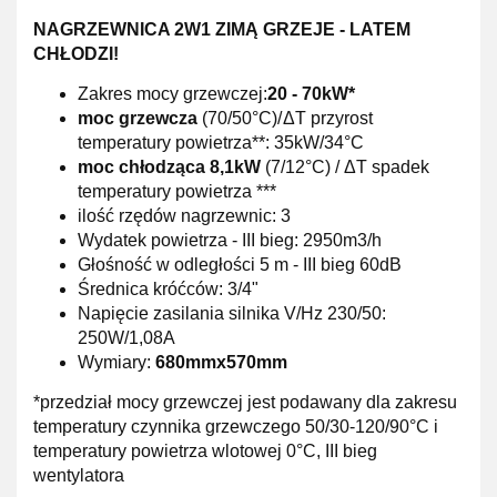
NAGRZEWNICA 2W1 ZIMĄ GRZEJE - LATEM
CHŁODZI!
Zakres mocy grzewczej:
20 - 70kW*
moc grzewcza
(70/50°C)/ ΔT przyrost
temperatury powietrza**: 35kW/34°C
moc chłodząca 8,1kW
(7/12°C) / ΔT spadek
temperatury powietrza ***
ilość rzędów nagrzewnic: 3
Wydatek powietrza - III bieg: 2950m3/h
Głośność w odległości 5 m - III bieg 60dB
Średnica króćców: 3/4"
Napięcie zasilania silnika V/Hz 230/50:
250W/1,08A
Wymiary:
680mmx570mm
*przedział mocy grzewczej jest podawany dla zakresu
temperatury czynnika grzewczego 50/30-120/90°C i
temperatury powietrza wlotowej 0°C, III bieg
wentylatora