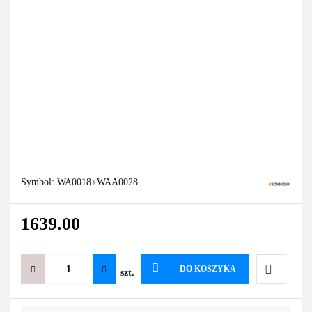
Symbol:
WA0018+WAA0028
1639.00
DO KOSZYKA
szt.
Do