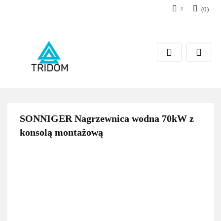
(
0
)
Zaloguj się
Zarejestruj się
Dodaj zgłoszenie
SONNIGER Nagrzewnica wodna 70kW z
konsolą montażową