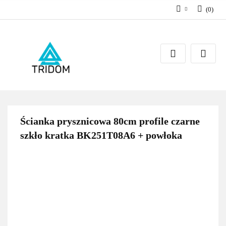
(
0
)
Zaloguj się
Zarejestruj się
Dodaj zgłoszenie
Ścianka prysznicowa 80cm profile czarne
szkło kratka BK251T08A6 + powłoka