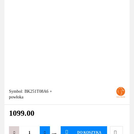
Symbol:
BK251T08A6 +
powłoka
1099.00
DO KOSZYKA