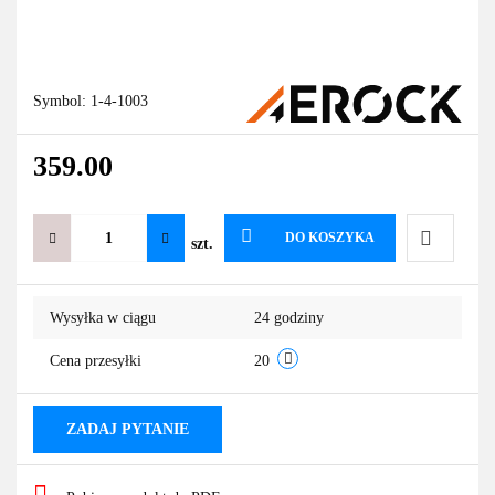
Symbol:
1-4-1003
359.00
DO KOSZYKA
szt.
Do
Wysyłka w ciągu
24 godziny
przechowa
Cena przesyłki
20
ZADAJ PYTANIE