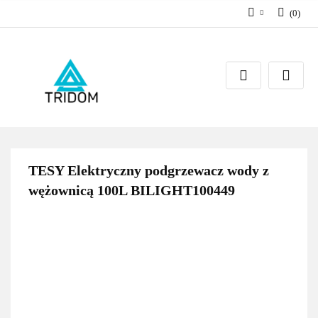
(
0
)
Zaloguj się
Zarejestruj się
Dodaj zgłoszenie
TESY Elektryczny podgrzewacz wody z
wężownicą 100L BILIGHT100449