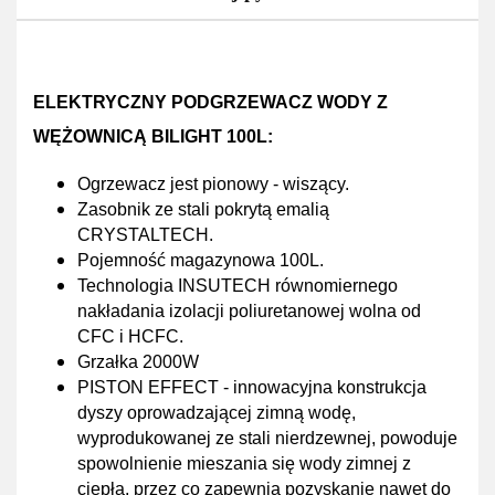
ELEKTRYCZNY PODGRZEWACZ WODY Z
WĘŻOWNICĄ BILIGHT 100L:
Ogrzewacz jest pionowy - wiszący.
Zasobnik ze stali pokrytą
emalią
CRYSTALTECH.
Pojemność magazynowa
100L
.
Technologia INSUTECH
równomiernego
nakładania izolacji poliuretanowej wolna od
CFC i HCFC.
Grzałka 2000W
PISTON EFFECT
-
innowacyjna
konstrukcja
dyszy oprowadzającej zimną wodę,
wyprodukowanej ze stali nierdzewnej, powoduje
spowolnienie mieszania się wody zimnej z
ciepłą, przez co zapewnia pozyskanie
nawet do