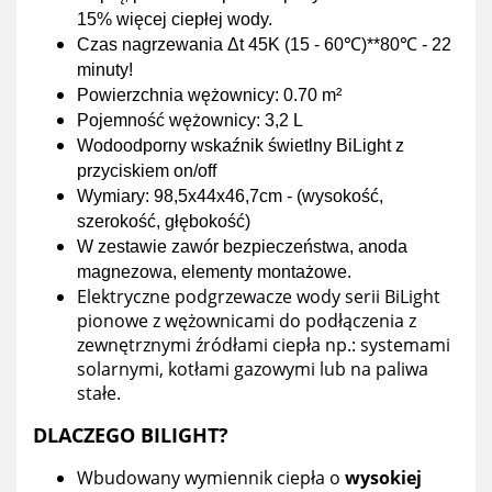
15% więcej ciepłej wody.
Czas nagrzewania Δt 45K (15 - 60℃)**80℃ -
22
minuty!
Powierzchnia wężownicy:
0.70 m²
Pojemność wężownicy:
3,2 L
Wodoodporny
wskaźnik świetlny BiLight z
przyciskiem on/off
Wymiary:
98,5x44x46,7cm - (wysokość,
szerokość, głębokość)
W zestawie zawór bezpieczeństwa, anoda
magnezowa, elementy montażowe.
Elektryczne podgrzewacze wody serii BiLight
pionowe z wężownicami do podłączenia z
zewnętrznymi źródłami ciepła np.: systemami
solarnymi, kotłami gazowymi lub na paliwa
stałe.
DLACZEGO BILIGHT?
Wbudowany wymiennik ciepła o
wysokiej