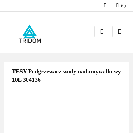
(
0
)
Zaloguj się
Zarejestruj się
Dodaj zgłoszenie
TESY Podgrzewacz wody nadumywalkowy
10L 304136