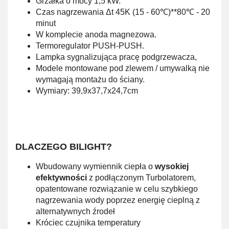
Grzałka o mocy
1,5 kW.
Czas nagrzewania Δt 45K (15 - 60℃)**80℃ - 20
minut
W komplecie anoda magnezowa.
Termoregulator PUSH-PUSH.
Lampka sygnalizująca pracę podgrzewacza,
Modele montowane pod zlewem / umywalką nie
wymagają
montażu do ściany.
Wymiary: 39,9x37,7x24,7cm
DLACZEGO BILIGHT?
Wbudowany wymiennik ciepła o
wysokiej
efektywności
z podłączonym Turbolatorem,
opatentowane rozwiązanie w celu szybkiego
nagrzewania wody poprzez energię cieplną z
alternatywnych źrodeł
Króciec czujnika temperatury