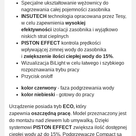
Specjalne ukształtowanie wężownicy do
nagrzewania całej pojemności zasobnika
INSUTECH
technologia opracowana przez Tesy,
w celu zapewnienia
wysokiej
efektywności
izolacji zasobnika i wyjątkowo
niskich strat cieplnych
PISTON EFFECT
kontrola prędkości
wpływającej zimnej wody do zasobnika
i
zwiększenie ilości ciepłej wody do 15%
.
Wizualizacja BiLight w celu łatwego i szybkiego
rozpoznawania trybu pracy
Przycisk on/off
kolor czerwony
- faza podgrzewania wody
kolor niebieski
- gotowy do pracy
Urządzenie posiada tryb
ECO,
który
zapewnia
oszczędną pracę
. Model przeznaczony jest
do montażu nad zlewem lub umywalką. Dzięki
systemowi
PISTON EFFECT
zwiększa ilość dostępnej
ciepłej wody aż do 15%.
P
odgrzewacze Compact są