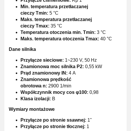
Przyłącze ciśnieniowe:
Rp 1
Min. temperatura przetłaczanej
cieczy Tmin:
5 °C
Maks. temperatura przetłaczanej
cieczy Tmax:
35 °C
Temperatura otoczenia min. Tmin:
3 °C
Maks. temperatura otoczenia Tmax:
40 °C
Dane silnika
Przyłącze sieciowe:
1~230 V, 50 Hz
Znamionowa moc silnika P2:
0,55 kW
Prąd znamionowy IN:
4 A
Znamionowa prędkość
obrotowa n:
2900 1/min
Współczynnik mocy cos φ100:
0,98
Klasa izolacji:
B
Wymiary montażowe
Przyłącze po stronie ssawnej:
1"
Przyłącze po stronie tłocznej:
1