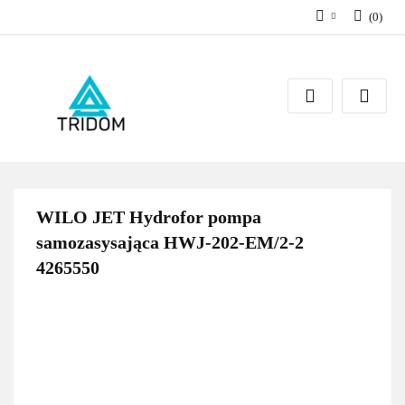
(
0
)
Zaloguj się
Zarejestruj się
Dodaj zgłoszenie
WILO JET Hydrofor pompa
samozasysająca HWJ-202-EM/2-2
4265550