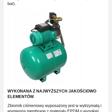
bar).
WYKONANA Z NAJWYŻSZYCH JAKOŚCIOWO
ELEMENTÓW
Zbiornik ciśnieniowy wyposażony jest w wytrzymałą i
wymienną membranę z materiału EPDM o wysokiej