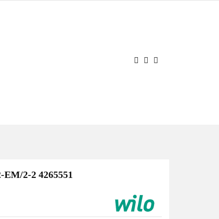
JE
OCJE
Zaloguj się
Zarejestruj się
Dodaj zgłoszenie
-EM/2-2 4265551