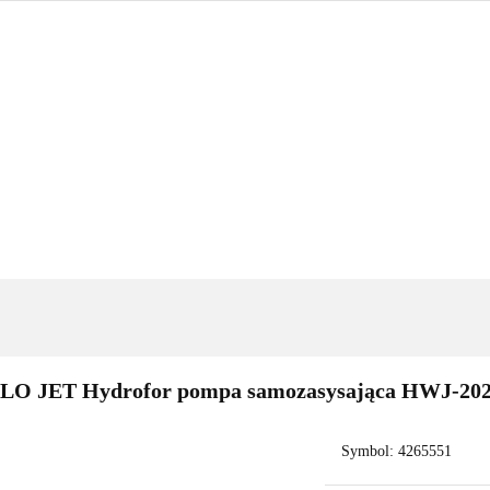
GRZEWANIE
NARZĘDZIA
OUTLET
PROMOC
BLOG
KONTAKT
IENKA
OGRZEWANIE
NARZĘDZIA
OUTLET
PROM
TSELLERY
BLOG
KONTAKT
LO JET Hydrofor pompa samozasysająca HWJ-202
Symbol:
4265551