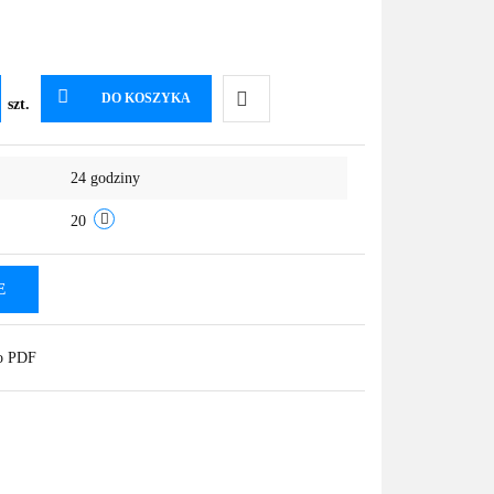
DO KOSZYKA
szt.
Do
24 godziny
przechowalni
20
E
do PDF