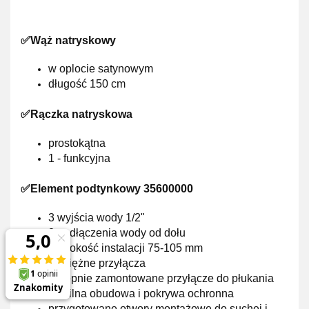
✅Wąż natryskowy
w oplocie
satynowym
długość
150 cm
✅Rączka natryskowa
prostokątna
1 - funkcyjna
✅Element podtynkowy 35600000
3 wyjścia wody 1/2"
2 podłączenia wody od dołu
głębokość instalacji 75-105 mm
mosiężne przyłącza
wstępnie zamontowane przyłącze do płukania
stabilna obudowa i pokrywa ochronna
przygotowane otwory montażowe do suchej i