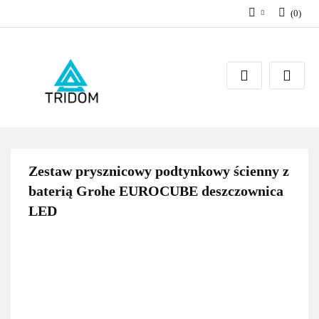
(
0
)
Zaloguj się
Zarejestruj się
Dodaj zgłoszenie
Zestaw prysznicowy podtynkowy ścienny z
baterią Grohe EUROCUBE deszczownica
LED