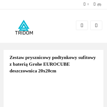
(
0
)
Zaloguj się
Zarejestruj się
Dodaj zgłoszenie
Zestaw prysznicowy podtynkowy sufitowy
z baterią Grohe EUROCUBE
deszczownica 20x20cm